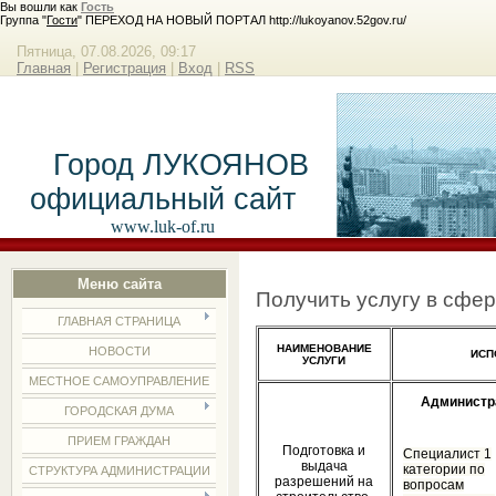
Вы вошли как
Гость
Группа "
Гости
" ПЕРЕХОД НА НОВЫЙ ПОРТАЛ http://lukoyanov.52gov.ru/
Пятница, 07.08.2026, 09:17
Главная
|
Регистрация
|
Вход
|
RSS
Город ЛУКОЯНОВ
официальный сайт
www.luk-of.ru
Меню сайта
Получить услугу в сфер
ГЛАВНАЯ СТРАНИЦА
НАИМЕНОВАНИЕ
НОВОСТИ
ИСП
УСЛУГИ
МЕСТНОЕ САМОУПРАВЛЕНИЕ
Администр
ГОРОДСКАЯ ДУМА
ПРИЕМ ГРАЖДАН
Подготовка и
Специалист 1
выдача
категории по
СТРУКТУРА АДМИНИСТРАЦИИ
разрешений на
вопросам