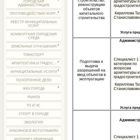
строительство,
архитектуры и
ГОРОДСКАЯ
реконструкцию
АДМИНИСТРАЦИЯ
градостроител
объектов
Кириллова Та
капитального
ПРОТИВОДЕЙСТВИЕ КОРР...
Станиславовн
строительства
РЕЕСТР МУНИЦИПАЛЬНЫХ
УСЛУГ
Услуга пре
КОМФОРТНАЯ ГОРОДСКАЯ
СРЕДА
Администр
ЗЕМЕЛЬНЫЕ ОТНОШЕНИЯ
ТРАНСПОРТ
Специалист 1
Подготовка и
АРХИТЕКТУРА И ГРАДОС...
категории по
выдача
вопросам
разрешений на
МУНИЦИПАЛЬНЫЕ УСЛУГИ
архитектуры и
ввод объектов в
градостроител
эксплуатацию
ПОХОРОННОЕ ДЕЛО
Кириллова Та
ЖКХ ГОРОДА
Станиславовн
РЫНОК
ГО И ЧС
Услуга пре
СПОРТ В ГОРОДЕ
Администр
ЭКОЛОГИЯ
ЛУКОЯНОВ В ФОТОГРАФИЯХ
Специалист 1
ИНТЕРНЕТ-ПРИЕМНАЯ