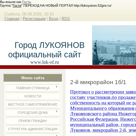
Вы вошли как
Гость
Группа "
Гости
" ПЕРЕХОД НА НОВЫЙ ПОРТАЛ http://lukoyanov.52gov.ru/
Суббота, 08.08.2026, 10:15
Главная
|
Регистрация
|
Вход
|
RSS
Город ЛУКОЯНОВ
официальный сайт
www.luk-of.ru
Меню сайта
2-й микрорайон 1б/1
ГЛАВНАЯ СТРАНИЦА
Протокол о рассмотрении заяво
НОВОСТИ
составу участников,по продаже
собственность на который не р
МЕСТНОЕ САМОУПРАВЛЕНИЕ
Муниципального образования-г
ГОРОДСКАЯ ДУМА
Лукояновского района Нижегор
Российская Федерация, Нижего
ПРИЕМ ГРАЖДАН
муниципальный район, городск
СТРУКТУРА АДМИНИСТРАЦИИ
Лукоянов, микрорайон 2-й, зем