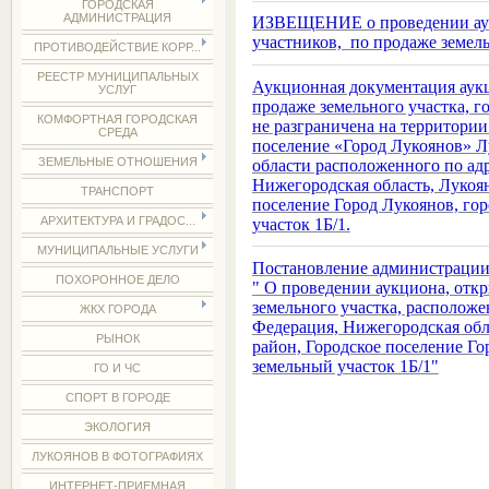
ГОРОДСКАЯ
АДМИНИСТРАЦИЯ
ИЗВЕЩЕНИЕ о проведении аукц
участников, по продаже земель
ПРОТИВОДЕЙСТВИЕ КОРР...
РЕЕСТР МУНИЦИПАЛЬНЫХ
Аукционная документация аукци
УСЛУГ
продаже земельного участка, г
КОМФОРТНАЯ ГОРОДСКАЯ
не разграничена на территори
СРЕДА
поселение «Город Лукоянов» Л
ЗЕМЕЛЬНЫЕ ОТНОШЕНИЯ
области расположенного по адр
Нижегородская область, Лукоя
ТРАНСПОРТ
поселение Город Лукоянов, гор
АРХИТЕКТУРА И ГРАДОС...
участок 1Б/1.
МУНИЦИПАЛЬНЫЕ УСЛУГИ
Постановление администрации 
ПОХОРОННОЕ ДЕЛО
" О проведении аукциона, откр
земельного участка, расположе
ЖКХ ГОРОДА
Федерация, Нижегородская об
РЫНОК
район, Городское поселение Го
земельный участок 1Б/1"
ГО И ЧС
СПОРТ В ГОРОДЕ
ЭКОЛОГИЯ
ЛУКОЯНОВ В ФОТОГРАФИЯХ
ИНТЕРНЕТ-ПРИЕМНАЯ