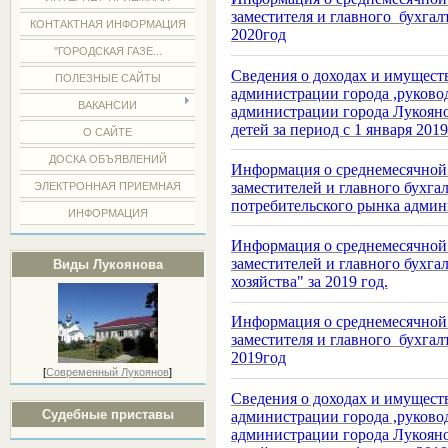
заместителя и главного бухга
КОНТАКТНАЯ ИНФОРМАЦИЯ
2020год
"ГОРОДСКАЯ ГАЗЕ...
Сведения о доходах и имущес
ПОЛЕЗНЫЕ САЙТЫ
администрации города ,руково
ВАКАНСИИ
администрации города Лукояно
детей за период с 1 января 201
О САЙТЕ
ДОСКА ОБЪЯВЛЕНИЙ
Информация о среднемесячной 
заместителей и главного бухг
ЭЛЕКТРОННАЯ ПРИЕМНАЯ
потребительского рынка админ
ИНФОРМАЦИЯ
Информация о среднемесячной 
заместителей и главного бухг
Виды Лукоянова
хозяйства" за 2019 год.
Информация о среднемесячной 
заместителя и главного бухга
2019год
[
Современный Лукоянов
]
Сведения о доходах и имущес
Судебные приставы
администрации города ,руково
администрации города Лукояно