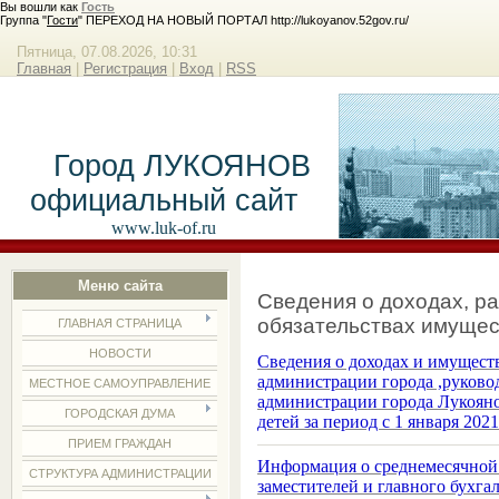
Вы вошли как
Гость
Группа "
Гости
" ПЕРЕХОД НА НОВЫЙ ПОРТАЛ http://lukoyanov.52gov.ru/
Пятница, 07.08.2026, 10:31
Главная
|
Регистрация
|
Вход
|
RSS
Город ЛУКОЯНОВ
официальный сайт
www.luk-of.ru
Меню сайта
Сведения о доходах, ра
обязательствах имущес
ГЛАВНАЯ СТРАНИЦА
НОВОСТИ
Сведения о доходах и имущес
администрации города ,руково
МЕСТНОЕ САМОУПРАВЛЕНИЕ
администрации города Лукояно
ГОРОДСКАЯ ДУМА
детей за период с 1 января 202
ПРИЕМ ГРАЖДАН
Информация о среднемесячной 
СТРУКТУРА АДМИНИСТРАЦИИ
заместителей и главного бухг