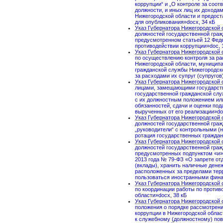
коррупции“ и „О контроле за соо
должности, и иных лиц их дохода
Нижегородской области и предос
для опубликования»docx, 34 кБ
Указ Губернатора Нижегородской о
должностей государственной граж
предусмотренном статьей 12 Феде
противодействии коррупции»doc, 
Указ Губернатора Нижегородской о
по осуществлению контроля за р
Нижегородской области, муниципа
гражданской службы Нижегородско
за расходами их супруг (супругов
Указ Губернатора Нижегородской о
лицами, замещающими государств
государственной гражданской слу
с их должностным положением ил
обязанностей, сдачи и оценки под
вырученных от его реализации»do
Указ Губернатора Нижегородской о
должностей государственной граж
„руководители“ с контрольными 
ротация государственных граждан
Указ Губернатора Нижегородской о
должностей государственной граж
предусмотренных подпунктом «и» п
2013 года № 79-ФЗ «О запрете от
(вклады), хранить наличные дене
расположенных за пределами терр
пользоваться иностранными фина
Указ Губернатора Нижегородской о
по координации работы по против
области»docx, 38 кБ
Указ Губернатора Нижегородской о
положения о порядке рассмотрени
коррупции в Нижегородской обла
к служебному (должностному) по