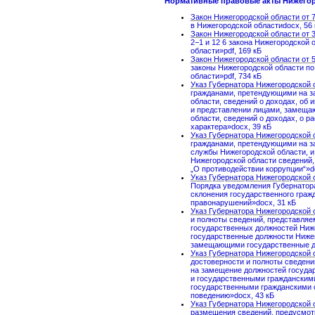
Нормативные правовые акты Нижегор
Закон Нижегородской области от 7
в Нижегородской областиdocx, 56 
Закон Нижегородской области от 3
2−1 и 12 6 закона Нижегородской
области»pdf, 169 кБ
Закон Нижегородской области от 5
законы Нижегородской области по
области»pdf, 734 кБ
Указ Губернатора Нижегородской о
гражданами, претендующими на з
области, сведений о доходах, об
и представлении лицами, замеща
области, сведений о доходах, о 
характера»docx, 39 кБ
Указ Губернатора Нижегородской о
гражданами, претендующими на з
службы Нижегородской области, 
Нижегородской области сведений,
„О противодействии коррупции“»do
Указ Губернатора Нижегородской о
Порядка уведомления Губернатора
склонения государственного гра
правонарушений»docx, 31 кБ
Указ Губернатора Нижегородской о
и полноты сведений, представля
государственных должностей Ниж
государственные должности Нижег
замещающими государственные до
Указ Губернатора Нижегородской о
достоверности и полноты сведен
на замещение должностей государ
и государственными гражданским
государственными гражданскими 
поведению»docx, 43 кБ
Указ Губернатора Нижегородской о
размещения сведений, предусмот