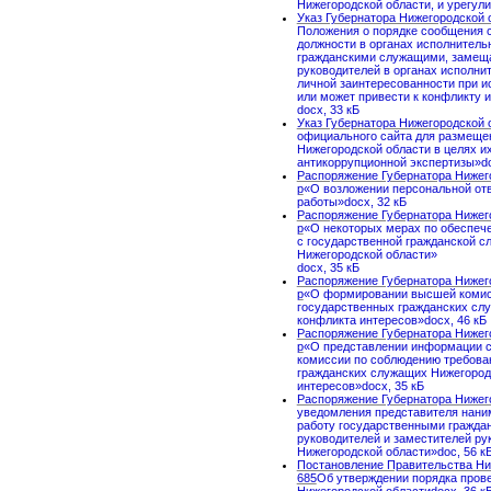
Нижегородской области, и урегул
Указ Губернатора Нижегородской о
Положения о порядке сообщения
должности в органах исполнитель
гражданскими служащими, замеща
руководителей в органах исполни
личной заинтересованности при и
или может привести к конфликту 
docx, 33 кБ
Указ Губернатора Нижегородской о
официального сайта для размеще
Нижегородской области в целях и
антикоррупционной экспертизы»do
Распоряжение Губернатора Нижегор
р
«О возложении персональной отв
работы»docx, 32 кБ
Распоряжение Губернатора Нижегор
р
«О некоторых мерах по обеспече
с государственной гражданской с
Нижегородской области»
docx, 35 кБ
Распоряжение Губернатора Нижегор
р
«О формировании высшей комис
государственных гражданских сл
конфликта интересов»docx, 46 кБ
Распоряжение Губернатора Нижегор
р
«О представлении информации с
комиссии по соблюдению требова
гражданских служащих Нижегород
интересов»docx, 35 кБ
Распоряжение Губернатора Нижего
уведомления представителя нани
работу государственными гражд
руководителей и заместителей ру
Нижегородской области»doc, 56 к
Постановление Правительства Ниж
685
Об утверждении порядка прове