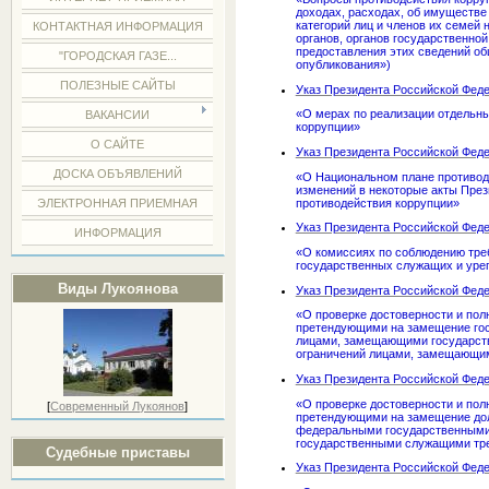
доходах, расходах, об имуществе
категорий лиц и членов их семей
КОНТАКТНАЯ ИНФОРМАЦИЯ
органов, органов государственной
предоставления этих сведений о
"ГОРОДСКАЯ ГАЗЕ...
опубликования»)
ПОЛЕЗНЫЕ САЙТЫ
Указ Президента Российской Феде
«О мерах по реализации отдельн
ВАКАНСИИ
коррупции»
О САЙТЕ
Указ Президента Российской Федер
ДОСКА ОБЪЯВЛЕНИЙ
«О Национальном плане противоде
изменений в некоторые акты Пре
противодействия коррупции»
ЭЛЕКТРОННАЯ ПРИЕМНАЯ
Указ Президента Российской Федер
ИНФОРМАЦИЯ
«О комиссиях по соблюдению тре
государственных служащих и уре
Виды Лукоянова
Указ Президента Российской Федер
«О проверке достоверности и по
претендующими на замещение гос
лицами, замещающими государств
ограничений лицами, замещающим
Указ Президента Российской Федер
«О проверке достоверности и пол
[
Современный Лукоянов
]
претендующими на замещение дол
федеральными государственными
государственными служащими тр
Судебные приставы
Указ Президента Российской Федер