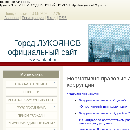
Вы вошли как
Гость
Группа "
Гости
" ПЕРЕХОД НА НОВЫЙ ПОРТАЛ http://lukoyanov.52gov.ru/
Понедельник, 10.08.2026, 12:26
Главная
|
Регистрация
|
Вход
|
RSS
Город ЛУКОЯНОВ
официальный сайт
www.luk-of.ru
Меню сайта
Нормативно правовые а
коррупции
ГЛАВНАЯ СТРАНИЦА
НОВОСТИ
Федеральные законы
МЕСТНОЕ САМОУПРАВЛЕНИЕ
Федеральный закон от 25 декабря 
«О противодействии коррупции»
ГОРОДСКАЯ ДУМА
Федеральный закон от 3 декабря 2
ПРИЕМ ГРАЖДАН
«О контроле за соответствием ра
иных лиц их доходам»
СТРУКТУРА АДМИНИСТРАЦИИ
Федеральный закон от 09.02.2009