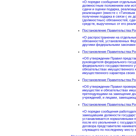
«О порядке сообщения отдельными
должностным положением или исп
сдачи и оценки подарка, реализац
реализации» (вместе с «Типовым
получении подарка в связи с их
(должностных) обязанностей, сдач
средств, вырученных от его реали
Постановление Правительства Рос
«О распространении на отдельные
обязанностей, установленных Фе
другими федеральными законами 
Постановление Правительства Рос
«Об утверждении Правил предста
руководителя федерального госуд
федерального государственного у
обязательствах имущественного х
имущественного характера своих 
Постановление Правительства Рос
«Об утверждении Правил проверки
имуществе и обязательствах иму
претендующими на замещение до
учреждений, и лицами, замещающ
Постановление Правительства Рос
«О порядке сообщения работодате
замещавшим должности государст
устанавливается нормативными п
после его увольнения с государс
договора представителю нанимате
служащего по последнему месту 