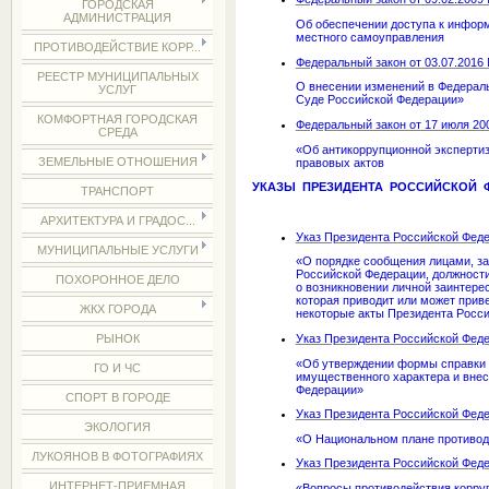
ГОРОДСКАЯ
АДМИНИСТРАЦИЯ
Об обеспечении доступа к информ
местного самоуправления
ПРОТИВОДЕЙСТВИЕ КОРР...
Федеральный закон от 03.07.2016
РЕЕСТР МУНИЦИПАЛЬНЫХ
О внесении изменений в Федерал
УСЛУГ
Суде Российской Федерации»
КОМФОРТНАЯ ГОРОДСКАЯ
Федеральный закон от 17 июля 20
СРЕДА
«Об антикоррупционной эксперти
ЗЕМЕЛЬНЫЕ ОТНОШЕНИЯ
правовых актов
УКАЗЫ ПРЕЗИДЕНТА РОССИЙСКОЙ 
ТРАНСПОРТ
АРХИТЕКТУРА И ГРАДОС...
Указ Президента Российской Федер
МУНИЦИПАЛЬНЫЕ УСЛУГИ
«О порядке сообщения лицами, 
Российской Федерации, должност
ПОХОРОННОЕ ДЕЛО
о возникновении личной заинтере
которая приводит или может приве
ЖКХ ГОРОДА
некоторые акты Президента Росс
Указ Президента Российской Феде
РЫНОК
«Об утверждении формы справки о
ГО И ЧС
имущественного характера и внес
Федерации»
СПОРТ В ГОРОДЕ
Указ Президента Российской Федер
ЭКОЛОГИЯ
«О Национальном плане противоде
ЛУКОЯНОВ В ФОТОГРАФИЯХ
Указ Президента Российской Феде
ИНТЕРНЕТ-ПРИЕМНАЯ
«Вопросы противодействия корру