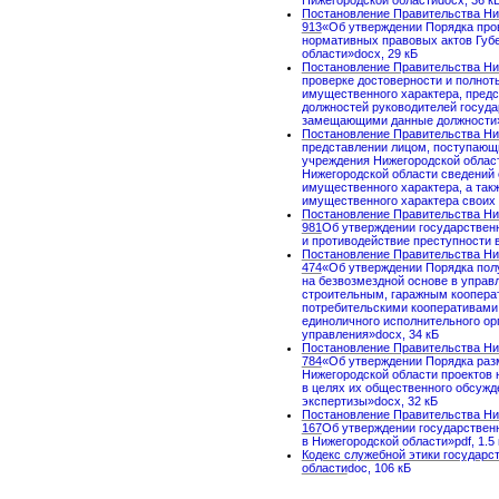
Нижегородской областиdocx, 36 к
Постановление Правительства Ниж
913
«Об утверждении Порядка про
нормативных правовых актов Губ
области»docx, 29 кБ
Постановление Правительства Ниж
проверке достоверности и полнот
имущественного характера, пред
должностей руководителей госуда
замещающими данные должности»r
Постановление Правительства Ниж
представлении лицом, поступающ
учреждения Нижегородской област
Нижегородской области сведений 
имущественного характера, а так
имущественного характера своих с
Постановление Правительства Ниж
981
Об утверждении государствен
и противодействие преступности 
Постановление Правительства Ниж
474
«Об утверждении Порядка пол
на безвозмездной основе в упра
строительным, гаражным коопера
потребительскими кооперативами
единоличного исполнительного орг
управления»docx, 34 кБ
Постановление Правительства Ниж
784
«Об утверждении Порядка раз
Нижегородской области проектов
в целях их общественного обсужд
экспертизы»docx, 32 кБ
Постановление Правительства Ниж
167
Об утверждении государствен
в Нижегородской области»pdf, 1.5
Кодекс служебной этики государ
области
doc, 106 кБ