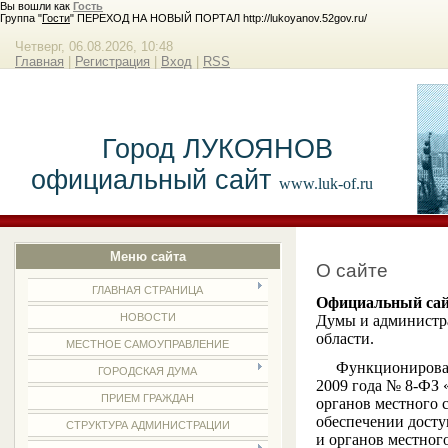
Вы вошли как
Гость
Группа "
Гости
" ПЕРЕХОД НА НОВЫЙ ПОРТАЛ http://lukoyanov.52gov.ru/
Четверг, 06.08.2026, 10:48
Главная
|
Регистрация
|
Вход
|
RSS
Город ЛУКОЯНОВ
официальный сайт
www.luk-of.ru
Меню сайта
О сайте
ГЛАВНАЯ СТРАНИЦА
Официальный сай
НОВОСТИ
Думы и администр
области.
МЕСТНОЕ САМОУПРАВЛЕНИЕ
Функционирование
ГОРОДСКАЯ ДУМА
2009 года № 8-ФЗ 
ПРИЕМ ГРАЖДАН
органов местного 
обеспечении досту
СТРУКТУРА АДМИНИСТРАЦИИ
и органов местног