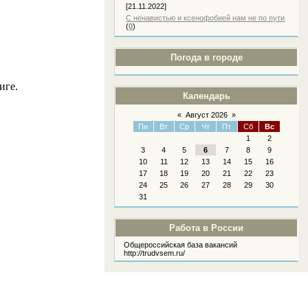
[21.11.2022]
С ненавистью и ксенофобией нам не по пути
(
0
)
Погода в городе
иге.
Календарь
«
Август 2026
»
Пн
Вт
Ср
Чт
Пт
Сб
Вс
1
2
3
4
5
6
7
8
9
10
11
12
13
14
15
16
17
18
19
20
21
22
23
24
25
26
27
28
29
30
31
Работа в России
Общероссийская база вакансий
http://trudvsem.ru/