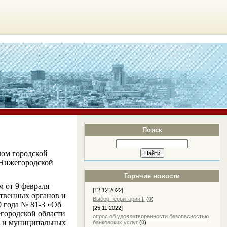
Поиск
лом городской
 Нижегородской
Горячие новости
 от 9 февраля
[12.12.2022]
ственных органов и
Выбор территории!!!
(
0
)
0 года № 81-З «Об
[25.11.2022]
городской области
опрос об удовлетворенности безопасностью
ых и муниципальных
банковских услуг
(
0
)