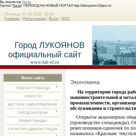
Вы вошли как
Гость
Группа "
Гости
" ПЕРЕХОД НА НОВЫЙ ПОРТАЛ http://lukoyanov.52gov.ru/
Пятница, 07.08.2026, 18:44
Главная
|
Регистрация
|
Вход
|
RSS
Город ЛУКОЯНОВ
официальный сайт
www.luk-of.ru
Меню сайта
Экономика
ГЛАВНАЯ СТРАНИЦА
На территории города ра
НОВОСТИ
машиностроительной и мета
промышленности, организации
МЕСТНОЕ САМОУПРАВЛЕНИЕ
обслуживания и строительств
ГОРОДСКАЯ ДУМА
Открытое акционерное обще
ПРИЕМ ГРАЖДАН
(производство спецодежды). Об
ремесленников-одиночек по по
СТРУКТУРА АДМИНИСТРАЦИИ
называлось «Красным
текстил