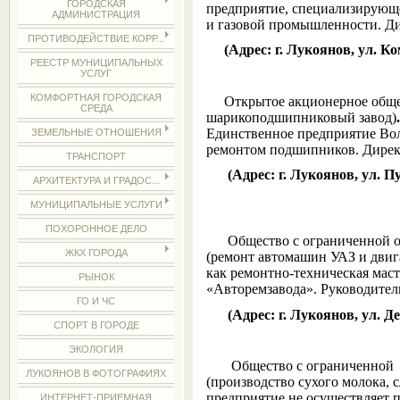
ГОРОДСКАЯ
предприятие, специализирующ
АДМИНИСТРАЦИЯ
и газовой промышленности.
Ди
ПРОТИВОДЕЙСТВИЕ КОРР...
(Адрес: г. Лукоянов, ул. Ко
РЕЕСТР МУНИЦИПАЛЬНЫХ
УСЛУГ
КОМФОРТНАЯ ГОРОДСКАЯ
Открытое акционерное обще
СРЕДА
шарикоподшипниковый завод)
Единственное предприятие Вол
ЗЕМЕЛЬНЫЕ ОТНОШЕНИЯ
ремонтом подшипников.
Дирек
ТРАНСПОРТ
(Адрес: г. Лукоянов, ул. Пу
АРХИТЕКТУРА И ГРАДОС...
МУНИЦИПАЛЬНЫЕ УСЛУГИ
ПОХОРОННОЕ ДЕЛО
Общество с ограниченной о
ЖКХ ГОРОДА
(ремонт автомашин УАЗ и двига
как ремонтно-техническая мас
РЫНОК
«Авторемзавода».
Руководител
ГО И ЧС
(Адрес: г. Лукоянов, ул. Де
СПОРТ В ГОРОДЕ
ЭКОЛОГИЯ
Общество с ограниченной
ЛУКОЯНОВ В ФОТОГРАФИЯХ
(производство сухого молока, с
предприятие не осуществляет 
ИНТЕРНЕТ-ПРИЕМНАЯ