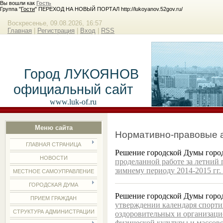
Вы вошли как
Гость
Группа "
Гости
" ПЕРЕХОД НА НОВЫЙ ПОРТАЛ http://lukoyanov.52gov.ru/
Воскресенье, 09.08.2026, 16:57
Главная
|
Регистрация
|
Вход
|
RSS
Город ЛУКОЯНОВ
официальный сайт
www.luk-of.ru
Меню сайта
Нормативно-правовые а
ГЛАВНАЯ СТРАНИЦА
Решение городской Думы города
НОВОСТИ
проделанной работе за летний 
зимнему периоду 2014-2015 гг
МЕСТНОЕ САМОУПРАВЛЕНИЕ
ГОРОДСКАЯ ДУМА
Решение городской Думы города
ПРИЕМ ГРАЖДАН
утверждении календаря спорти
СТРУКТУРА АДМИНИСТРАЦИИ
оздоровительных и организац
физической культуры и массово