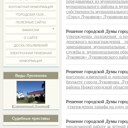
передаваемых
из муниципальн
муниципального района
в мун
КОНТАКТНАЯ ИНФОРМАЦИЯ
собственность
муниципального
"ГОРОДСКАЯ ГАЗЕ...
«Город Лукоянов» Лукояновск
ПОЛЕЗНЫЕ САЙТЫ
ВАКАНСИИ
Решение городской Думы города
утверждении положения о по
О САЙТЕ
денежного
вознаграждения п
ДОСКА ОБЪЯВЛЕНИЙ
замещавшим муниципальные 
службы
в муниципальном обра
ЭЛЕКТРОННАЯ ПРИЕМНАЯ
Лукоянов»
Лукояновского рай
ИНФОРМАЦИЯ
Решение городской Думы город
Виды Лукоянова
внесении изменений и
дополн
бюджете города Лукоянова
Лук
района
Нижегородской области
Решение городской Думы города
утверждении тарифа
на одну 
[
Современный Лукоянов
]
Судебные приставы
Решение городской Думы город
проделанной работе за летний 