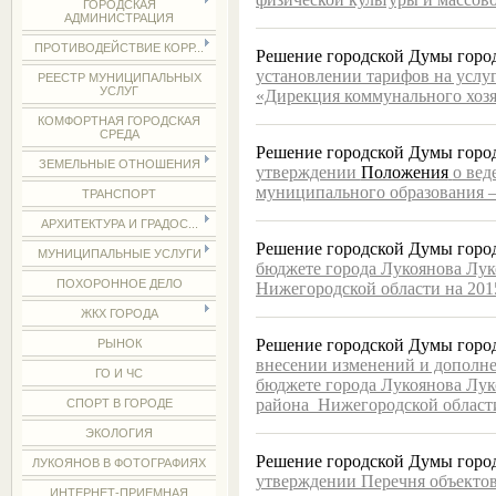
ГОРОДСКАЯ
АДМИНИСТРАЦИЯ
ПРОТИВОДЕЙСТВИЕ КОРР...
Решение городской Думы города
установлении тарифов на усл
РЕЕСТР МУНИЦИПАЛЬНЫХ
УСЛУГ
«Дирекция коммунального хоз
КОМФОРТНАЯ ГОРОДСКАЯ
СРЕДА
Решение городской Думы города
ЗЕМЕЛЬНЫЕ ОТНОШЕНИЯ
утверждении
Положения
о вед
муниципального образования –
ТРАНСПОРТ
АРХИТЕКТУРА И ГРАДОС...
Решение городской Думы города
МУНИЦИПАЛЬНЫЕ УСЛУГИ
бюджете города Лукоянова Лу
ПОХОРОННОЕ ДЕЛО
Нижегородской области на 201
ЖКХ ГОРОДА
Решение городской Думы города
РЫНОК
внесении изменений и дополне
ГО И ЧС
бюджете города Лукоянова Лу
района Нижегородской области
СПОРТ В ГОРОДЕ
ЭКОЛОГИЯ
Решение городской Думы города
ЛУКОЯНОВ В ФОТОГРАФИЯХ
утверждении Перечня объекто
ИНТЕРНЕТ-ПРИЕМНАЯ