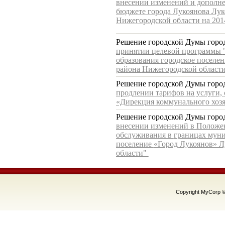
внесении изменений и дополне
бюджете города Лукоянова Лу
Нижегородской области на 201
Решение
городской Думы горо
принятии целевой программы
образования
городское поселе
района
Нижегородской област
Решение
городской Думы горо
продлении тарифов на услуги,
«Дирекция
коммунального хоз
Решение
городской Думы горо
внесении изменений в Положе
обслуживания в
границах мун
поселение
«Город Лукоянов» Л
области"
Copyright MyCorp 