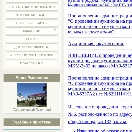
купли-продажи муниципального
Мусоровоз протальный КО-440А ПТС №
КОНТАКТНАЯ ИНФОРМАЦИЯ
Постановление администрации 
"ГОРОДСКАЯ ГАЗЕ...
"О проведении аукциона на п
ПОЛЕЗНЫЕ САЙТЫ
муниципалъного имущества: т
"
ВАКАНСИИ
КО-440А ПТС №52МХ034948
О САЙТЕ
Аукционная документация
ДОСКА ОБЪЯВЛЕНИЙ
ИЗВЕЩЕНИЕ
о проведении а
ЭЛЕКТРОННАЯ ПРИЕМНАЯ
купли-продажи муниципального
ИНФОРМАЦИЯ
МКМ-3403 на шасси МАЗ-533
Постановление администрации 
Виды Лукоянова
"О проведении аукциона на п
муниципалъного имущества: т
МАЗ-5337А2 птс №62НН14191
Извещение о проведении торг
[
Современный Лукоянов
]
№ 6, расположенного по адресу:
общей площадью 132,5 кв. м
.
Судебные приставы
- Извещение об отказе от п