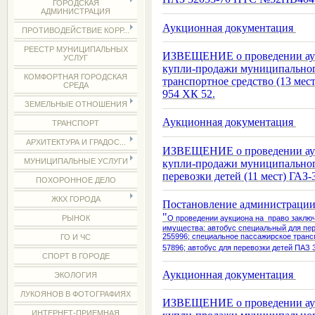
ГОРОДСКАЯ
АДМИНИСТРАЦИЯ
Аукционная документация
ПРОТИВОДЕЙСТВИЕ КОРР...
РЕЕСТР МУНИЦИПАЛЬНЫХ
ИЗВЕЩЕНИЕ
о проведении а
УСЛУГ
купли-продажи муниципально
КОМФОРТНАЯ ГОРОДСКАЯ
транспортное средство (13 мес
СРЕДА
954 ХК 52.
ЗЕМЕЛЬНЫЕ ОТНОШЕНИЯ
Аукционная документация
ТРАНСПОРТ
АРХИТЕКТУРА И ГРАДОС...
ИЗВЕЩЕНИЕ о проведении аукц
МУНИЦИПАЛЬНЫЕ УСЛУГИ
купли-продажи муниципально
перевозки детей (11 мест)
ГАЗ-
ПОХОРОННОЕ ДЕЛО
ЖКХ ГОРОДА
Постановление администрации 
"
О проведении аукциона на право заклю
РЫНОК
имущества: автобус специальный для пер
255996; специальное пассажирское тран
ГО И ЧС
57896; автобус для перевозки детей ПА
СПОРТ В ГОРОДЕ
Аукционная документация
ЭКОЛОГИЯ
ЛУКОЯНОВ В ФОТОГРАФИЯХ
ИЗВЕЩЕНИЕ о проведении аукц
ИНТЕРНЕТ-ПРИЕМНАЯ