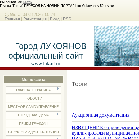
Вы вошли как
Гость
Группа "
Гости
" ПЕРЕХОД НА НОВЫЙ ПОРТАЛ http://lukoyanov.52gov.ru/
Суббота, 08.08.2026, 00:24
Главная
|
Регистрация
|
Вход
|
RSS
Город ЛУКОЯНОВ
официальный сайт
www.luk-of.ru
Меню сайта
Торги
ГЛАВНАЯ СТРАНИЦА
НОВОСТИ
МЕСТНОЕ САМОУПРАВЛЕНИЕ
Аукционная документация
ГОРОДСКАЯ ДУМА
ПРИЕМ ГРАЖДАН
ИЗВЕЩЕНИЕ
о проведении а
СТРУКТУРА АДМИНИСТРАЦИИ
купли-продажи муниципально
ПАЗ 32053-70 ПТС №52НВ404