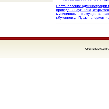
Постановление администрации г
проведении аукциона, открытого
муниципального имущества, рас
г.Лукоянов,ул.Пушкина, ориентир
Copyright MyCorp 