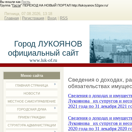
Вы вошли как
Гость
Группа "
Гости
" ПЕРЕХОД НА НОВЫЙ ПОРТАЛ http://lukoyanov.52gov.ru/
Пятница, 07.08.2026, 13:18
Главная
|
Регистрация
|
Вход
|
RSS
Город ЛУКОЯНОВ
официальный сайт
www.luk-of.ru
Меню сайта
Сведения о доходах, ра
обязательствах имущес
ГЛАВНАЯ СТРАНИЦА
НОВОСТИ
Сведения о доходах и имущест
Лукоянова их супругов и несо
МЕСТНОЕ САМОУПРАВЛЕНИЕ
2021 года по 31 декабря 2021 г
ГОРОДСКАЯ ДУМА
ПРИЕМ ГРАЖДАН
Сведения о доходах и имущест
Лукоянова их супругов и несо
СТРУКТУРА АДМИНИСТРАЦИИ
2020 года по 31 декабря 2020 г