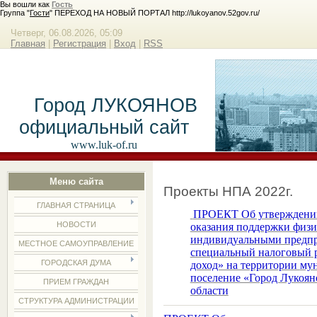
Вы вошли как
Гость
Группа "
Гости
" ПЕРЕХОД НА НОВЫЙ ПОРТАЛ http://lukoyanov.52gov.ru/
Четверг, 06.08.2026, 05:09
Главная
|
Регистрация
|
Вход
|
RSS
Город ЛУКОЯНОВ
официальный сайт
www.luk-of.ru
Меню сайта
Проекты НПА 2022г.
ГЛАВНАЯ СТРАНИЦА
ПРОЕКТ Об утверждении
НОВОСТИ
оказания поддержки физи
индивидуальными предп
МЕСТНОЕ САМОУПРАВЛЕНИЕ
специальный налоговый 
ГОРОДСКАЯ ДУМА
доход» на территории
мун
поселение «Город Лукоян
ПРИЕМ ГРАЖДАН
области
СТРУКТУРА АДМИНИСТРАЦИИ