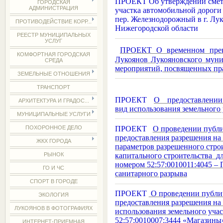
ПРОЕКТ Об утверждении сметн
ГОРОДСКАЯ
АДМИНИСТРАЦИЯ
участка автомобильной дороги
пер. Железнодорожный в г. Лу
ПРОТИВОДЕЙСТВИЕ КОРР...
Нижегородской области
РЕЕСТР МУНИЦИПАЛЬНЫХ
УСЛУГ
ПРОЕКТ О временном прекр
КОМФОРТНАЯ ГОРОДСКАЯ
Лукоянов Лукояновского муни
СРЕДА
мероприятий, посвященных
пр
ЗЕМЕЛЬНЫЕ ОТНОШЕНИЯ
ТРАНСПОРТ
ПРОЕКТ
О предоставлени
АРХИТЕКТУРА И ГРАДОС...
вид использования земельного 
МУНИЦИПАЛЬНЫЕ УСЛУГИ
ПРОЕКТ
О проведении публ
ПОХОРОННОЕ ДЕЛО
предоставления разрешения
на
ЖКХ ГОРОДА
параметров
разрешенного стро
капитального строительства
д
РЫНОК
номером 52:57:0010011:4045 –
ГО И ЧС
санитарного разрыва
СПОРТ В ГОРОДЕ
ПРОЕКТ
О проведении публи
ЭКОЛОГИЯ
предоставления разрешения на
ЛУКОЯНОВ В ФОТОГРАФИЯХ
использования земельного уча
52:57:0010007:3444 «Магазины
ИНТЕРНЕТ-ПРИЕМНАЯ