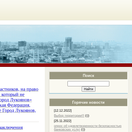
Поиск
астников, на право
а который не
Город Лукоянов»
Горячие новости
кая Федерация,
е Город Лукоянов,
[12.12.2022]
Выбор территории!!!
(
0
)
[25.11.2022]
опрос об удовлетворенности безопасностью
 заключения
банковских услуг
(
0
)