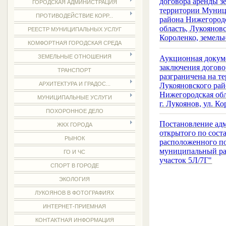
договора аренды з
ГОРОДСКАЯ АДМИНИСТРАЦИЯ
территории Муници
ПРОТИВОДЕЙСТВИЕ КОРР...
района Нижегородс
область, Лукоянов
РЕЕСТР МУНИЦИПАЛЬНЫХ УСЛУГ
Короленко, земель
КОМФОРТНАЯ ГОРОДСКАЯ СРЕДА
ЗЕМЕЛЬНЫЕ ОТНОШЕНИЯ
Аукционная докуме
заключения догово
ТРАНСПОРТ
разграничена на т
АРХИТЕКТУРА И ГРАДОС...
Лукояновского рай
Нижегородская обл
МУНИЦИПАЛЬНЫЕ УСЛУГИ
г. Лукоянов, ул. К
ПОХОРОННОЕ ДЕЛО
Постановление адм
ЖКХ ГОРОДА
открытого по соста
РЫНОК
расположенного по
муниципальный рай
ГО И ЧС
участок 5Л/7Г"
СПОРТ В ГОРОДЕ
ЭКОЛОГИЯ
ЛУКОЯНОВ В ФОТОГРАФИЯХ
ИНТЕРНЕТ-ПРИЕМНАЯ
КОНТАКТНАЯ ИНФОРМАЦИЯ