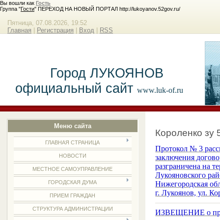
Вы вошли как
Гость
Группа "
Гости
" ПЕРЕХОД НА НОВЫЙ ПОРТАЛ http://lukoyanov.52gov.ru/
Пятница, 07.08.2026, 19:52
Главная
|
Регистрация
|
Вход
|
RSS
Город ЛУКОЯНОВ
официальный сайт
www.luk-of.ru
Меню сайта
Короленко зу 
ГЛАВНАЯ СТРАНИЦА
Протокол № 3 рассм
НОВОСТИ
заключения догово
разграничена на т
МЕСТНОЕ САМОУПРАВЛЕНИЕ
Лукояновского рай
ГОРОДСКАЯ ДУМА
Нижегородская обл
г. Лукоянов, ул. К
ПРИЕМ ГРАЖДАН
СТРУКТУРА АДМИНИСТРАЦИИ
ИЗВЕЩЕНИЕ о прове