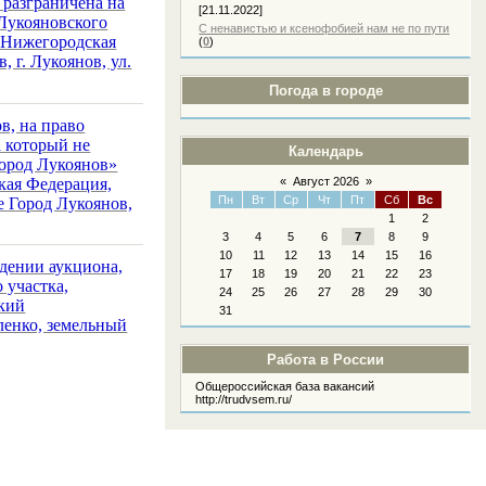
 разграничена на
[21.11.2022]
Лукояновского
С ненавистью и ксенофобией нам не по пути
, Нижегородская
(
0
)
 г. Лукоянов, ул.
Погода в городе
в, на право
а который не
Календарь
Город Лукоянов»
кая Федерация,
«
Август 2026
»
Пн
Вт
Ср
Чт
Пт
Сб
Вс
е Город Лукоянов,
1
2
3
4
5
6
7
8
9
10
11
12
13
14
15
16
едении аукциона,
17
18
19
20
21
22
23
 участка,
24
25
26
27
28
29
30
ский
31
ленко, земельный
Работа в России
Общероссийская база вакансий
http://trudvsem.ru/