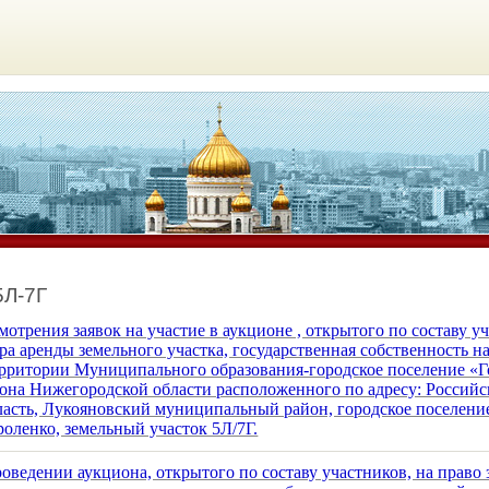
5Л-7Г
отрения заявок на участие в аукционе , открытого по составу уч
ра аренды земельного участка, государственная собственность н
ерритории Муниципального образования-городское поселение «
она Нижегородской области расположенного по адресу: Российс
асть, Лукояновский муниципальный район, городское поселени
ороленко, земельный участок 5Л/7Г.
дении аукциона, открытого по составу участников, на право