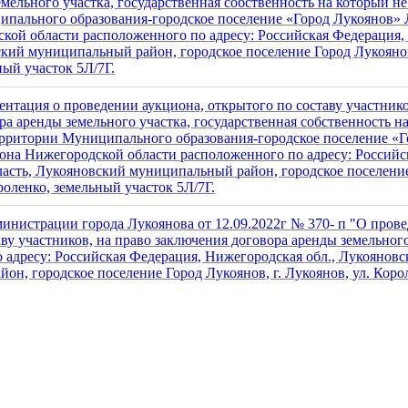
емельного участка, государственная собственность на который не
пального образования-городское поселение «Город Лукоянов» 
кой области расположенного по адресу: Российская Федерация
ский муниципальный район, городское поселение Город Лукоянов,
ный участок 5Л/7Г.
нтация о проведении аукциона, открытого по составу участнико
ра аренды земельного участка, государственная собственность н
ерритории Муниципального образования-городское поселение «
она Нижегородской области расположенного по адресу: Российс
асть, Лукояновский муниципальный район, городское поселени
ороленко, земельный участок 5Л/7Г.
инистрации города Лукоянова от 12.09.2022г № 370- п "О пров
ву участников, на право заключения договора аренды земельного
 адресу: Российская Федерация, Нижегородская обл., Лукоянов
он, городское поселение Город Лукоянов, г. Лукоянов, ул. Коро