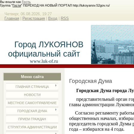
Вы вошли как
Гость
Группа "
Гости
" ПЕРЕХОД НА НОВЫЙ ПОРТАЛ http://lukoyanov.52gov.ru/
Четверг, 06.08.2026, 19:27
Главная
|
Регистрация
|
Вход
|
RSS
Город ЛУКОЯНОВ
официальный сайт
www.luk-of.ru
Меню сайта
Городская Дума
ГЛАВНАЯ СТРАНИЦА
Городская Дума города Лу
НОВОСТИ
представительный орган горо
МЕСТНОЕ САМОУПРАВЛЕНИЕ
главы администрации Лукояновс
ГОРОДСКАЯ ДУМА
Согласно регламенту работы 
общественных началах, избирал
ПРИЕМ ГРАЖДАН
председатель городской Думы р
СТРУКТУРА АДМИНИСТРАЦИИ
года – избирался на 4 года.