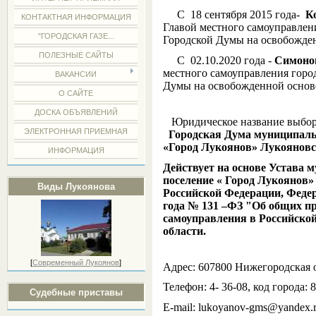
С 18 сентября 2015 года-
Ко
КОНТАКТНАЯ ИНФОРМАЦИЯ
Главой местного самоуправлен
"ГОРОДСКАЯ ГАЗЕ...
Городской Думы на освобожден
ПОЛЕЗНЫЕ САЙТЫ
С 02.10.2020 года -
Симоно
местного самоуправления горо
ВАКАНСИИ
Думы на освобожденной основ
О САЙТЕ
ДОСКА ОБЪЯВЛЕНИЙ
Юридическое название выборн
ЭЛЕКТРОННАЯ ПРИЕМНАЯ
Городская Дума муниципальн
«Город Лукоянов» Лукояновс
ИНФОРМАЦИЯ
Действует на основе
Устава м
поселение « Город Лукоянов»
Виды Лукоянова
Российской Федерации, Феде
года № 131 –ФЗ "Об общих п
самоуправления в Российско
области.
[
Современный Лукоянов
]
Адрес: 607800 Нижегородская обл
Телефон: 4- 36-08, код города: 8
Судебные приставы
E-mail: lukoyanov-gms@yandex.