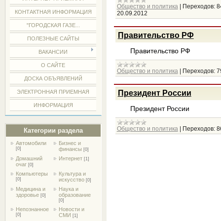
Общество и политика
|
Переходов:
8
КОНТАКТНАЯ ИНФОРМАЦИЯ
20.09.2012
"ГОРОДСКАЯ ГАЗЕ...
Правительство РФ
ПОЛЕЗНЫЕ САЙТЫ
Правительство РФ
ВАКАНСИИ
О САЙТЕ
Общество и политика
|
Переходов:
7
ДОСКА ОБЪЯВЛЕНИЙ
Президент России
ЭЛЕКТРОННАЯ ПРИЕМНАЯ
ИНФОРМАЦИЯ
Президент России
Общество и политика
|
Переходов:
8
Категории раздела
Автомобили
Бизнес и
[0]
финансы
[0]
Домашний
Интернет
[1]
очаг
[0]
Компьютеры
Культура и
[0]
искусство
[0]
Медицина и
Наука и
здоровье
образование
[0]
[0]
Непознанное
Новости и
[0]
СМИ
[1]