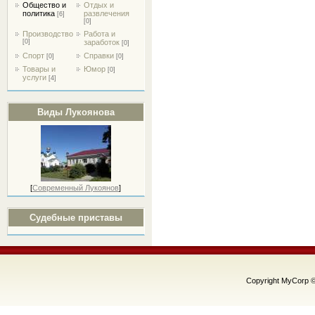
Общество и
Отдых и
политика
развлечения
[6]
[0]
Производство
Работа и
[0]
заработок
[0]
Спорт
Справки
[0]
[0]
Товары и
Юмор
[0]
услуги
[4]
Виды Лукоянова
[
Современный Лукоянов
]
Судебные приставы
Copyright MyCorp 