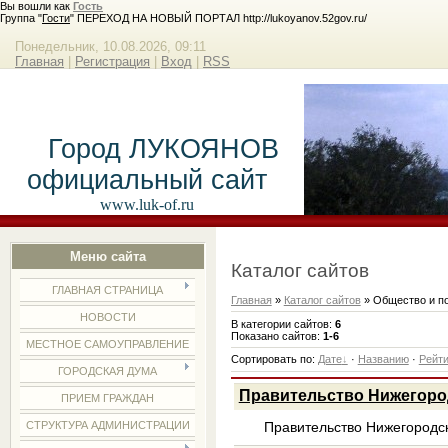
Вы вошли как
Гость
Группа "
Гости
" ПЕРЕХОД НА НОВЫЙ ПОРТАЛ http://lukoyanov.52gov.ru/
Понедельник, 10.08.2026, 09:11
Главная
|
Регистрация
|
Вход
|
RSS
Город ЛУКОЯНОВ
официальный сайт
www.luk-of.ru
Меню сайта
Каталог сайтов
ГЛАВНАЯ СТРАНИЦА
Главная
»
Каталог сайтов
» Общество и п
НОВОСТИ
В категории сайтов
:
6
Показано сайтов
:
1-6
МЕСТНОЕ САМОУПРАВЛЕНИЕ
Сортировать по
:
Дате
·
Названию
·
Рейти
ГОРОДСКАЯ ДУМА
Правительство Нижегоро
ПРИЕМ ГРАЖДАН
СТРУКТУРА АДМИНИСТРАЦИИ
Правительство Нижегородс