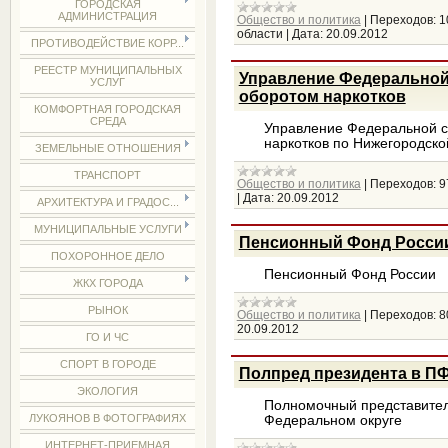
ГОРОДСКАЯ
АДМИНИСТРАЦИЯ
Общество и политика
|
Переходов:
1
области
|
Дата:
20.09.2012
ПРОТИВОДЕЙСТВИЕ КОРР...
РЕЕСТР МУНИЦИПАЛЬНЫХ
Управление Федеральной
УСЛУГ
оборотом наркотков
КОМФОРТНАЯ ГОРОДСКАЯ
СРЕДА
Управление Федеральной с
наркотков по Нижегородско
ЗЕМЕЛЬНЫЕ ОТНОШЕНИЯ
ТРАНСПОРТ
Общество и политика
|
Переходов:
9
|
Дата:
20.09.2012
АРХИТЕКТУРА И ГРАДОС...
МУНИЦИПАЛЬНЫЕ УСЛУГИ
Пенсионный Фонд Росси
ПОХОРОННОЕ ДЕЛО
Пенсионный Фонд России
ЖКХ ГОРОДА
РЫНОК
Общество и политика
|
Переходов:
8
20.09.2012
ГО И ЧС
СПОРТ В ГОРОДЕ
Полпред президента в П
ЭКОЛОГИЯ
Полномочный представител
ЛУКОЯНОВ В ФОТОГРАФИЯХ
Федеральном округе
ИНТЕРНЕТ-ПРИЕМНАЯ