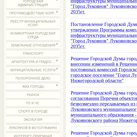
инфраструктуры муниципальног
ГОРОДСКАЯ
АДМИНИСТРАЦИЯ
"Город Лукоянов" Лукояновско
2035гг.
ПРОТИВОДЕЙСТВИЕ КОРР...
РЕЕСТР МУНИЦИПАЛЬНЫХ
Постановление Городской Дум
УСЛУГ
утверждении Программы компл
КОМФОРТНАЯ ГОРОДСКАЯ
инфраструктуры муниципальног
СРЕДА
"Город Лукоянов" Лукояновско
ЗЕМЕЛЬНЫЕ ОТНОШЕНИЯ
2035гг.
ТРАНСПОРТ
Решение Городской Думы город
АРХИТЕКТУРА И ГРАДОС...
внесении изменений в Решение
постоянных комиссий Городск
МУНИЦИПАЛЬНЫЕ УСЛУГИ
городское поселение "Город Л
ПОХОРОННОЕ ДЕЛО
Нижегородской области"
ЖКХ ГОРОДА
Решение Городской Думы город
РЫНОК
согласовании Перечня объекто
ГО И ЧС
безвозмездно передаваемых из
Лукояновского муниципальног
СПОРТ В ГОРОДЕ
муниципального образования -
ЭКОЛОГИЯ
Лукояновского района Нижего
ЛУКОЯНОВ В ФОТОГРАФИЯХ
Решение Городской Думы город
ИНТЕРНЕТ-ПРИЕМНАЯ