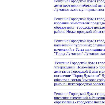
Решение Городской Думы город
делегировании (избрании) деп
Лукояновского муниципальног
Решение Городской Думы город
избрании заместителя председ
образования - городское посел
района Нижегородской област
Решение Городской Думы город
назначении публичных слушан
изменений в Устав муниципаль
"Город Лукоянов" Лукояновско
Решение Городской Думы горо
утверждении Положения о поря
депутатов Городской Думы мун
поселение "Город Лукоянов" Л
области в состав Земского со
района Нижегородской област
Решение Городской Думы город
внесении изменений в Решени
образования - городское посел