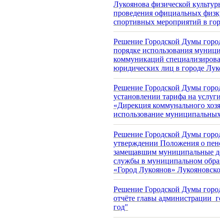
Лукоянова физической культуры
проведения официальных физк
спортивных мероприятий в го
Решение Городской Думы город
порядке использования муници
коммуникаций
специализирова
юридических лиц в городе Лук
Решение Городской Думы город
установлении тарифа на услу
«Дирекция коммунального хозя
использование муниципальных
Решение Городской Думы города
утверждении Положения о пе
замещавшим
муниципальные д
службы в муниципальном
обра
«Город
Лукоянов» Лукояновск
Решение Городской Думы города
отчёте главы администрации г
год"