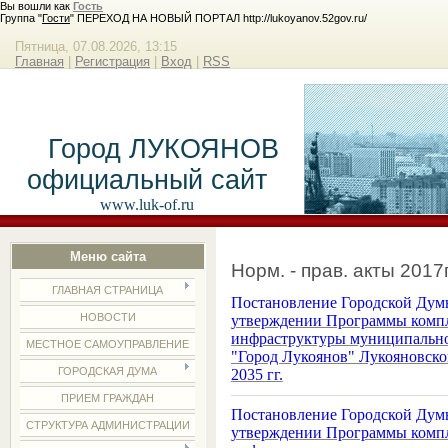
Вы вошли как
Гость
Группа "
Гости
" ПЕРЕХОД НА НОВЫЙ ПОРТАЛ http://lukoyanov.52gov.ru/
Пятница, 07.08.2026, 13:15
Главная
|
Регистрация
|
Вход
|
RSS
Город ЛУКОЯНОВ
официальный сайт
www.luk-of.ru
Меню сайта
Норм. - прав. акты 2017
ГЛАВНАЯ СТРАНИЦА
Постановление Городской Думы
НОВОСТИ
утверждении Программы компл
инфраструктуры муниципальног
МЕСТНОЕ САМОУПРАВЛЕНИЕ
"Город Лукоянов" Лукояновско
ГОРОДСКАЯ ДУМА
2035 гг.
ПРИЕМ ГРАЖДАН
Постановление Городской Думы
СТРУКТУРА АДМИНИСТРАЦИИ
утверждении Программы компл