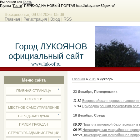
Вы вошли как
Гость
Группа "
Гости
" ПЕРЕХОД НА НОВЫЙ ПОРТАЛ http://lukoyanov.52gov.ru/
Воскресенье, 09.08.2026, 05:39
Главная
|
Регистрация
|
Вход
|
RSS
Город ЛУКОЯНОВ
официальный сайт
www.luk-of.ru
Главная
»
2019
»
Декабрь
Меню сайта
ГЛАВНАЯ СТРАНИЦА
23 Декабря, Понедельник
НОВОСТИ
11:32
Всероссийская перепись населени
11:14
Природоохранная прокуратура раз
МЕСТНОЕ САМОУПРАВЛЕНИЕ
18 Декабря, Среда
ГОРОДСКАЯ ДУМА
09:06
Правила пожарной безопасности в 
ПРИЕМ ГРАЖДАН
09:03
Нижегородская межрайонная приро
СТРУКТУРА АДМИНИСТРАЦИИ
08:58
Нижегородская межрайонная приро