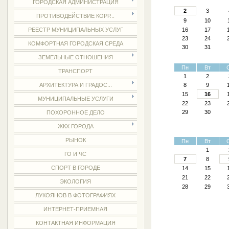
ГОРОДСКАЯ АДМИНИСТРАЦИЯ
2
3
ПРОТИВОДЕЙСТВИЕ КОРР...
9
10
16
17
РЕЕСТР МУНИЦИПАЛЬНЫХ УСЛУГ
23
24
КОМФОРТНАЯ ГОРОДСКАЯ СРЕДА
30
31
ЗЕМЕЛЬНЫЕ ОТНОШЕНИЯ
Пн
Вт
ТРАНСПОРТ
1
2
8
9
АРХИТЕКТУРА И ГРАДОС...
15
16
МУНИЦИПАЛЬНЫЕ УСЛУГИ
22
23
29
30
ПОХОРОННОЕ ДЕЛО
ЖКХ ГОРОДА
РЫНОК
Пн
Вт
1
ГО И ЧС
7
8
СПОРТ В ГОРОДЕ
14
15
21
22
ЭКОЛОГИЯ
28
29
ЛУКОЯНОВ В ФОТОГРАФИЯХ
ИНТЕРНЕТ-ПРИЕМНАЯ
КОНТАКТНАЯ ИНФОРМАЦИЯ