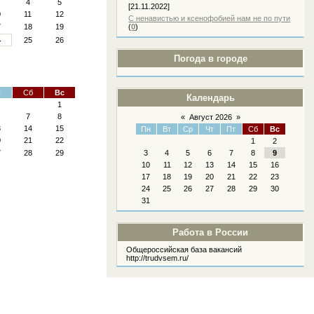
4
5
[21.11.2022]
0
11
12
С ненавистью и ксенофобией нам не по пути
7
18
19
(
0
)
4
25
26
Погода в городе
т
Сб
Вс
Календарь
1
7
8
«
Август 2026
»
3
14
15
Пн
Вт
Ср
Чт
Пт
Сб
Вс
0
21
22
1
2
7
28
29
3
4
5
6
7
8
9
10
11
12
13
14
15
16
17
18
19
20
21
22
23
24
25
26
27
28
29
30
31
Работа в России
Общероссийская база вакансий
http://trudvsem.ru/