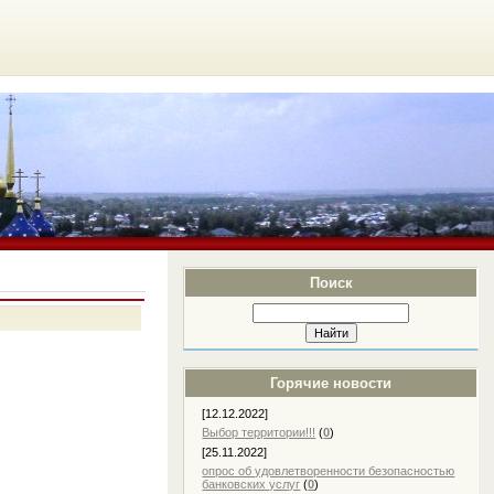
Поиск
Горячие новости
[12.12.2022]
Выбор территории!!!
(
0
)
[25.11.2022]
опрос об удовлетворенности безопасностью
банковских услуг
(
0
)