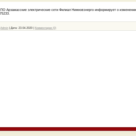
 ПО Арзамасские электрические сети Филиал Нижновэнерго информирует о изменени
75233.
Admin
|
Дата:
23.04.2020
|
Комментарии (0)