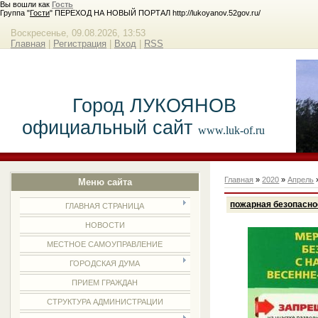
Вы вошли как
Гость
Группа "
Гости
" ПЕРЕХОД НА НОВЫЙ ПОРТАЛ http://lukoyanov.52gov.ru/
Воскресенье, 09.08.2026, 13:53
Главная
|
Регистрация
|
Вход
|
RSS
Город ЛУКОЯНОВ
официальный сайт
www.luk-of.ru
Главная
»
2020
»
Апрель
Меню сайта
пожарная безопасно
ГЛАВНАЯ СТРАНИЦА
НОВОСТИ
МЕСТНОЕ САМОУПРАВЛЕНИЕ
ГОРОДСКАЯ ДУМА
ПРИЕМ ГРАЖДАН
СТРУКТУРА АДМИНИСТРАЦИИ