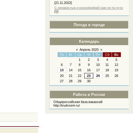
[21.11.2022]
С ненавистью и ксенофобией нам не по пути
(
0
)
Погода в городе
Календарь
«
Апрель 2020
»
Пн
Вт
Ср
Чт
Пт
Сб
Вс
1
2
3
4
5
6
7
8
9
10
11
12
13
14
15
16
17
18
19
20
21
22
23
24
25
26
27
28
29
30
Работа в России
Общероссийская база вакансий
http://trudvsem.ru/