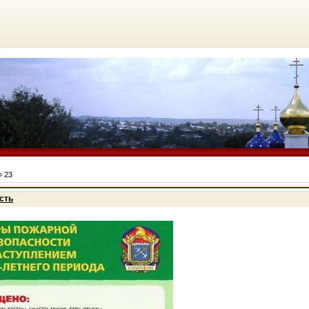
»
23
сть