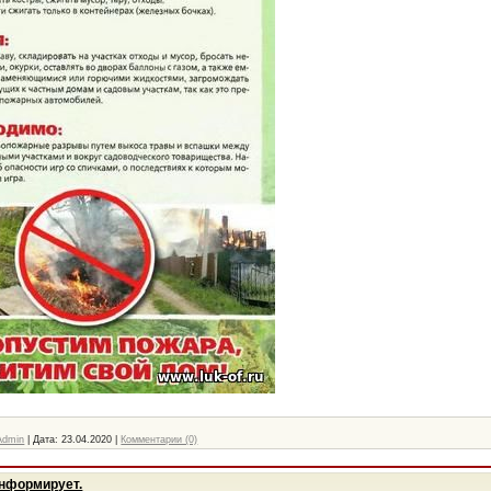
Admin
|
Дата:
23.04.2020
|
Комментарии (0)
нформирует.